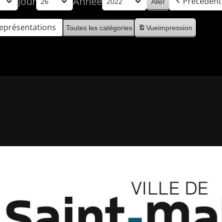
Jour
Année
Précédent
eprésentations
Toutes les catégories
Vue
impression