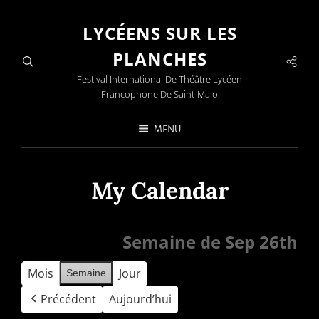
LYCÉENS SUR LES
PLANCHES
Soci
Men
Festival International De Théâtre Lycéen
Francophone De Saint-Malo
MENU
My Calendar
Semaine de Sep 26th
Mois
Jour
Semaine
Précédent
Aujourd’hui