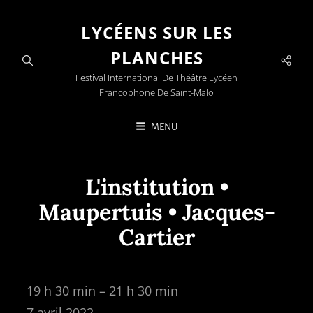
LYCÉENS SUR LES
PLANCHES
Soci
Men
Festival International De Théâtre Lycéen
Francophone De Saint-Malo
MENU
L'institution •
Maupertuis • Jacques-
Cartier
L'institution
19 h 30 min
–
21 h 30 min
•
7 avril 2022