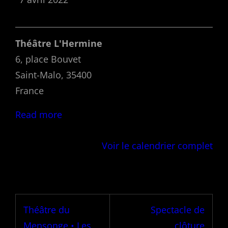
Maupertuis
•
Jacques-
Théâtre L'Hermine
Cartier
6, place Bouvet
Saint-Malo
,
35400
France
Read more
Voir le calendrier complet
Navigation
Théâtre du
Spectacle de
de
Mensonge • Les
clôture